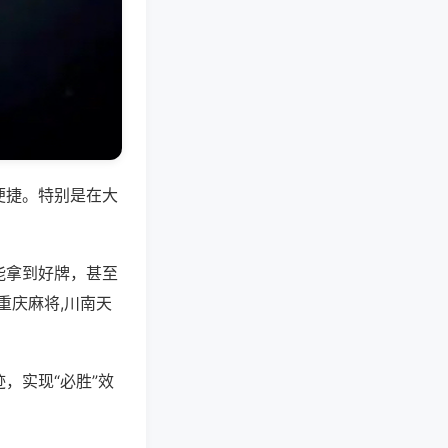
便捷。特别是在大
能拿到好牌，甚至
重庆麻将,川南天
，实现“必胜”效
。