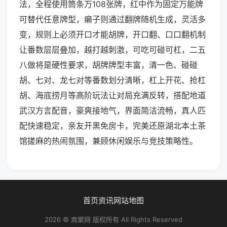
法，全程使用筒条万108张牌，红中作为固定万能牌
可替代任意牌型，癞子则通过翻牌随机生成，灵活多
变，规则上必须开口才能胡牌，开口翻、口口翻机制
让番数层层叠加，越打越刺激，可吃可碰可杠，二五
八做将是硬性要求，胡牌牌型丰富，清一色、碰碰
胡、七对、龙七对等番数划分清晰，杠上开花、抢杠
胡、海底捞月等高阶玩法让对局充满反转，搭配地道
武汉方言配音，豪爽接地气，界面简洁流畅，真人匹
配快速稳定，亲友开黑免房卡，完美还原湖北本土茶
馆搓麻的热闹氛围，兼顾休闲娱乐与竞技策略性。
首页
资讯
网站地图
2026 © 商聚网 版权所有 All Rights Reserved