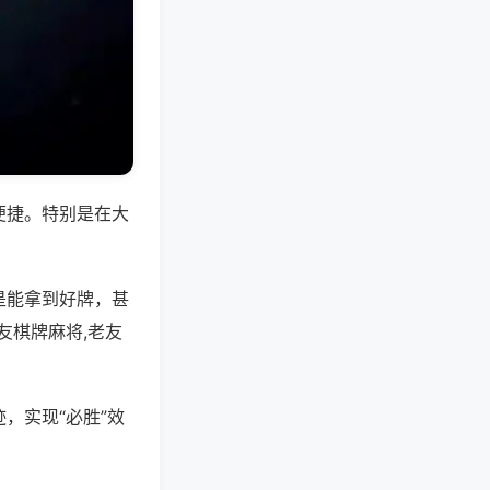
便捷。特别是在大
是能拿到好牌，甚
友棋牌麻将,老友
，实现“必胜”效
。