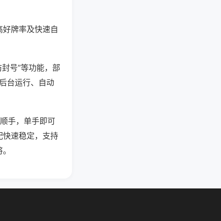
高好牌率及快速自
防封号”等功能，部
过后台运行、自动
滑顺手，单手即可
配快速稳定，支持
将。