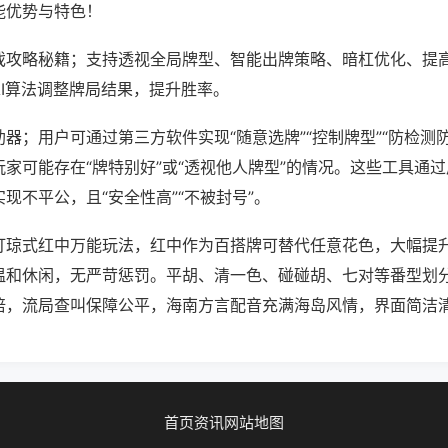
能优势与特色！
戏攻略秘籍；支持透视全局牌型、智能出牌策略、暗杠优化、提
AI算法调整牌局结果，提升胜率。
器；用户可通过第三方软件实现“随意选牌”“控制牌型”“防检测
家可能存在“牌特别好”或“透视他人牌型”的情况。这些工具通
现不平公，且“安全性高”“不被封号”。
打琼式红中万能玩法，红中作为百搭牌可替代任意花色，大幅提
温和休闲，无严苛惩罚。平胡、清一色、碰碰胡、七对等番型划
倍，流局查叫保障公平，海南方言配音充满海岛风情，界面简洁
首页
资讯
网站地图