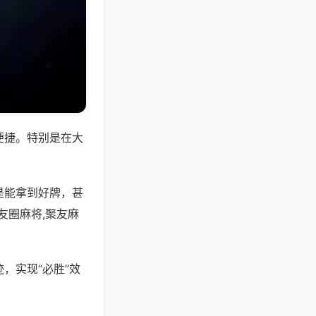
便捷。特别是在大
是能拿到好牌，甚
友圈麻将,聚友麻
，实现“必胜”效
。