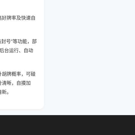
高好牌率及快速自
防封号”等功能，部
过后台运行、自动
升胡牌概率，可碰
分清晰，自摸加
清新。