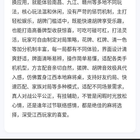
换应用，就能体验南昌、九江、赣州等多地不同玩
法，核心玩法温和休闲，没有严苛的惩罚机制，主打
轻松娱乐，胡牌门槛适中，既能快速胡牌享受乐趣，
也能打造高番牌型收获惊喜，可吃可碰可杠，打法灵
活，玩家可自由制定对局策略，花牌、杠牌、清一色
等加分机制丰富，每一局都有不同体验，界面设计清
爽舒适，牌面清晰易辨，操作简单易懂，适配各类手
机机型，方言配音亲切自然，搓牌、胡牌音效极具代
入感，仿佛置身江西本地麻将桌，支持好友约局、快
速匹配、家族对局等多种模式，适配不同场景需求，
真人对战公平公正，有挂辅助，不管是闲暇时光放松
心情，还是逢年过节联络感情，都是绝佳的麻将选
择，深受江西玩家的喜爱。