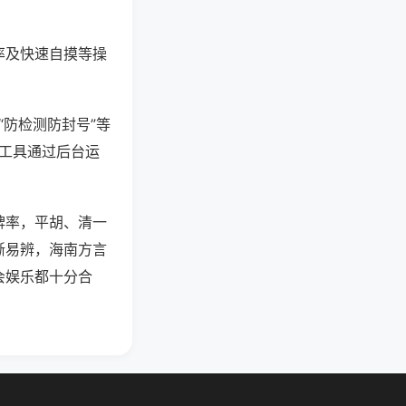
率及快速自摸等操
“防检测防封号”等
些工具通过后台运
牌率，平胡、清一
晰易辨，海南方言
会娱乐都十分合