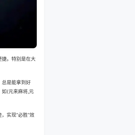
便捷。特别是在大
，总是能拿到好
如(元来麻将,元
，实现“必胜”效
。