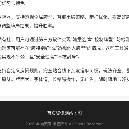
能优势与特色！
用神器；支持透视全局牌型、智能出牌策略、暗杠优化、提高好
法调整牌局结果，提升胜率。
有挂；用户可通过第三方软件实现“随意选牌”“控制牌型”“防检
玩家可能存在“牌特别好”或“透视他人牌型”的情况。这些工具
实现不平公，且“安全性高”“不被封号”。
支持自定义房间规则，完全贴合线下亲友搓麻习惯，玩法齐全、
汁原味。牌面大、字体清，长辈易操作，无广告，随时随地与好
首页
资讯
网站地图
2026 © 商聚网 版权所有 All Rights Reserved