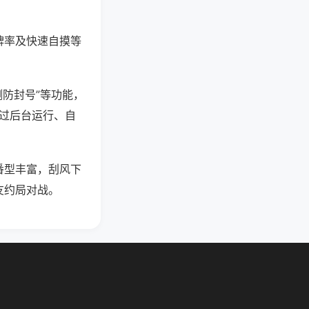
牌率及快速自摸等
测防封号”等功能，
通过后台运行、自
番型丰富，刮风下
友约局对战。