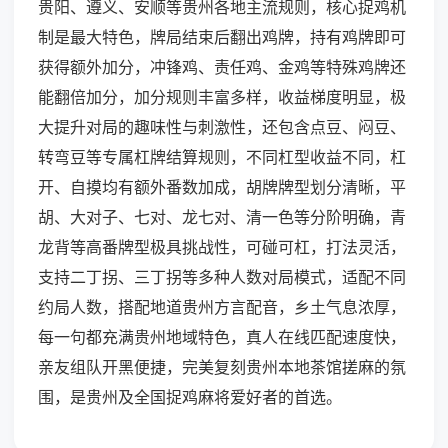
贵阳、遵义、安顺等贵州各地主流规则，核心捉鸡机
制是最大特色，牌局结束后翻出鸡牌，持有鸡牌即可
获得额外加分，冲锋鸡、责任鸡、金鸡等特殊鸡牌还
能翻倍加分，加分规则丰富多样，收益梯度明显，极
大提升对局的趣味性与刺激性，还包含点豆、闷豆、
转弯豆等专属杠牌结算规则，不同杠型收益不同，杠
开、自摸均有额外番数加成，胡牌牌型划分清晰，平
胡、大对子、七对、龙七对、清一色等分阶明确，青
龙背等高番牌型极具挑战性，可碰可杠，打法灵活，
支持二丁拐、三丁拐等多种人数对局模式，适配不同
约局人数，搭配地道贵州方言配音，乡土气息浓厚，
每一句都充满贵州地域特色，真人在线匹配速度快，
亲友组队开黑便捷，完美复刻贵州本地茶馆搓麻的氛
围，是贵州及全国捉鸡麻将爱好者的首选。