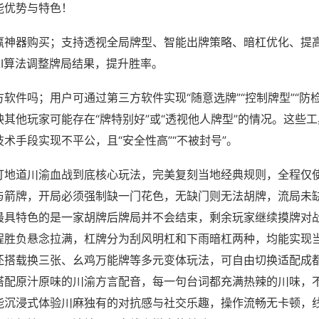
能优势与特色！
赢神器购买；支持透视全局牌型、智能出牌策略、暗杠优化、提
AI算法调整牌局结果，提升胜率。
软件吗；用户可通过第三方软件实现“随意选牌”“控制牌型”“防
其他玩家可能存在“牌特别好”或“透视他人牌型”的情况。这些
术手段实现不平公，且“安全性高”“不被封号”。
打地道川渝血战到底核心玩法，完美复刻当地经典规则，全程仅
与箭牌，开局必须强制缺一门花色，无缺门则无法胡牌，流局未
最具特色的是一家胡牌后牌局并不会结束，剩余玩家继续摸牌对
程胜负悬念拉满，杠牌分为刮风明杠和下雨暗杠两种，均能实现
还搭载换三张、幺鸡万能牌等多元变体玩法，可自由切换适配成
搭配原汁原味的川渝方言配音，每一句台词都充满热辣的川味，
能沉浸式体验川麻独有的对抗感与社交乐趣，操作流畅无卡顿，