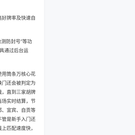
高好牌率及快速自
检测防封号”等功
工具通过后台运
使用筒条万核心花
缺门还会被判定为
战，直到三家胡牌
当场实时结算，节
都、宜宾、自贡等
不管是新手入门还
线上匹配速度快，