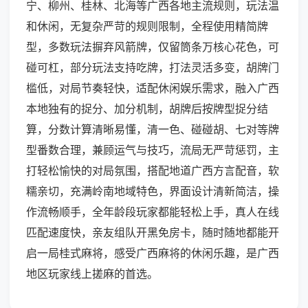
宁、柳州、桂林、北海等广西各地主流规则，玩法温
和休闲，无复杂严苛的规则限制，全程使用精简牌
型，多数玩法摒弃风箭牌，仅留筒条万核心花色，可
碰可杠，部分玩法支持吃牌，打法灵活多变，胡牌门
槛低，对局节奏轻快，适配休闲娱乐需求，融入广西
本地独有的捉分、加分机制，胡牌后按牌型捉分结
算，分数计算清晰易懂，清一色、碰碰胡、七对等牌
型番数合理，兼顾运气与技巧，流局无严苛惩罚，主
打轻松愉快的对局氛围，搭配地道广西方言配音，软
糯亲切，充满岭南地域特色，界面设计清新简洁，操
作流畅顺手，全年龄段玩家都能轻松上手，真人在线
匹配速度快，亲友组队开黑免房卡，随时随地都能开
启一局桂式麻将，感受广西麻将的休闲乐趣，是广西
地区玩家线上搓麻的首选。