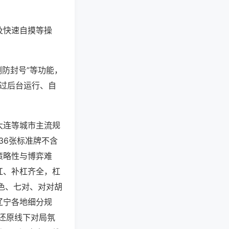
及快速自摸等操
测防封号”等功能，
通过后台运行、自
大连等城市主流规
36张标准牌不含
策略性与博弈难
杠、补杠齐全，杠
色、七对、对对胡
辽宁各地细分规
还原线下对局氛