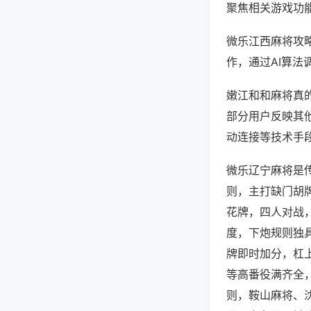
聚焦相关游戏功
微乐江西麻将攻
作，通过AI算法
嫩江和和麻将真的
部分用户反映其他
动连接等技术手段
微乐辽宁麻将是
则，主打缺门胡
花牌，四人对战
度，下炮规则独
牌即时加分，杠
等高番役满齐全
则，鞍山麻将、