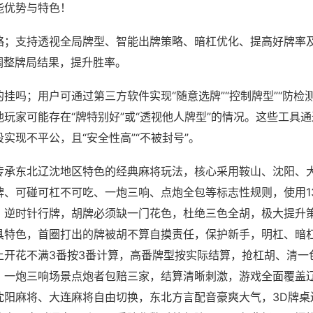
能优势与特色！
略；支持透视全局牌型、智能出牌策略、暗杠优化、提高好牌率
调整牌局结果，提升胜率。
挂吗；用户可通过第三方软件实现“随意选牌”“控制牌型”“防检
玩家可能存在“牌特别好”或“透视他人牌型”的情况。这些工具
实现不平公，且“安全性高”“不被封号”。
传承东北辽沈地区特色的经典麻将玩法，核心采用鞍山、沈阳、
牌、可碰可杠不可吃、一炮三响、点炮全包等标志性规则，使用1
，逆时针行牌，胡牌必须缺一门花色，杜绝三色全胡，极大提升
具特色，首圈打出的牌被胡不算自摸责任，保护新手，明杠、暗
上开花不满3番按3番计算，高番牌型按实际结算，抢杠胡、清一
，一炮三响场景点炮者包赔三家，结算清晰刺激，游戏全面覆盖
沈阳麻将、大连麻将自由切换，东北方言配音豪爽大气，3D牌桌