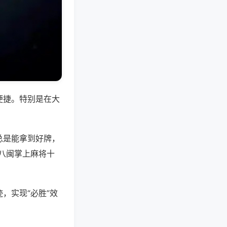
便捷。特别是在大
总是能拿到好牌，
八闽掌上麻将十
，实现“必胜”效
。