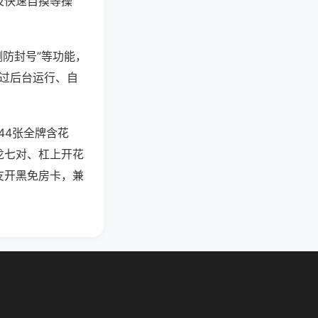
及快速自摸等操
测防封号”等功能，
通过后台运行、自
44张全牌含花
龙七对、杠上开花
友开黑免房卡，兼