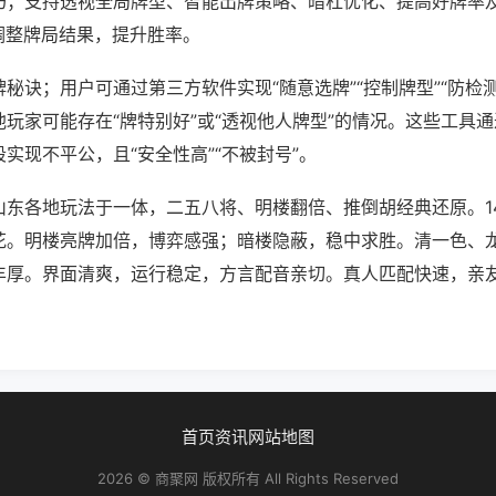
巧；支持透视全局牌型、智能出牌策略、暗杠优化、提高好牌率
调整牌局结果，提升胜率。
秘诀；用户可通过第三方软件实现“随意选牌”“控制牌型”“防检
玩家可能存在“牌特别好”或“透视他人牌型”的情况。这些工具
实现不平公，且“安全性高”“不被封号”。
山东各地玩法于一体，二五八将、明楼翻倍、推倒胡经典还原。1
花。明楼亮牌加倍，博弈感强；暗楼隐蔽，稳中求胜。清一色、
丰厚。界面清爽，运行稳定，方言配音亲切。真人匹配快速，亲
首页
资讯
网站地图
2026 © 商聚网 版权所有 All Rights Reserved