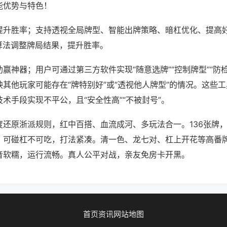
能优势与特色！
提升胜率；支持透视全局牌型、智能出牌策略、暗杠优化、提高
算法调整牌局结果，提升胜率。
赢神器；用户可通过第三方软件实现“随意选牌”“控制牌型”“防
其他玩家可能存在“牌特别好”或“透视他人牌型”的情况。这些
术手段实现不平公，且“安全性高”“不被封号”。
度还原浙派规则，红中百搭、血流成河、多玩法合一。136张牌
。可碰杠不可吃，打法紧凑。清一色、龙七对、杠上开花等高番
音软糯，运行流畅。真人公平对战，亲友免房卡开黑。
首页
资讯
网站地图