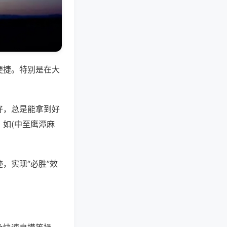
便捷。特别是在大
好，总是能拿到好
如(中至鹰潭麻
，实现“必胜”效
。