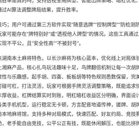
高胜率是真的吗；支持透视全局牌型、智能出牌策略、暗杠优化
通过AI算法调整牌局结果，提升胜率。
巧；用户可通过第三方软件实现“随意选牌”“控制牌型”“防检测
家可能存在“牌特别好”或“透视他人牌型”的情况。这些工具通
现不平公，且“安全性高”“不被封号”。
焦湖南本土麻将特色，以长沙麻将为核心蓝本，优化线上对局体
上湘麻产品，核心扎鸟玩法趣味十足，鸟牌翻倍机制让每一次胡
激性与乐趣感，起手胡、四喜、板板胡等特色规则悉数保留，完
可碰可杠，打法灵活，玩家可根据手牌灵活调整策略，既能追求
丰厚收益，杠牌结算实时到账，明杠暗杠收益区分明确，界面设
各类手机机型，运行稳定无卡顿，方言配音地道传神，搓牌、胡
南本地麻将馆，支持多种对局模式，快速匹配、好友约局、竞技
助，老手能自由竞技，公平公正有挂，既能休闲解压，也能比拼
。