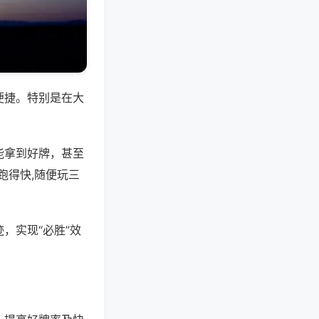
便捷。特别是在大
能拿到好牌，甚至
跑得快,随便玩三
，实现“必胜”效
。